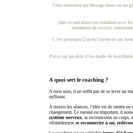
Vous ressentez un blocage dans un ou plu
Que ce soit dans vos relations avec le
sentiment de revivre constamm
C’est pourquoi j’ai eu l’envie de me fo
Parce qu’au delà d’un mode de fonctionneme
A quoi sert le coaching ?
A mon sens, il ne suffit pas de se lever un ma
suffisant.
A travers les séances, l’idée est de mettre en
changement. Le mental est important, il nous
système nerveux
, la reconnexion au corps, 
véritablement
se reconnecter à soi, redécouv
Le coaching est un véritable
temps d’échang