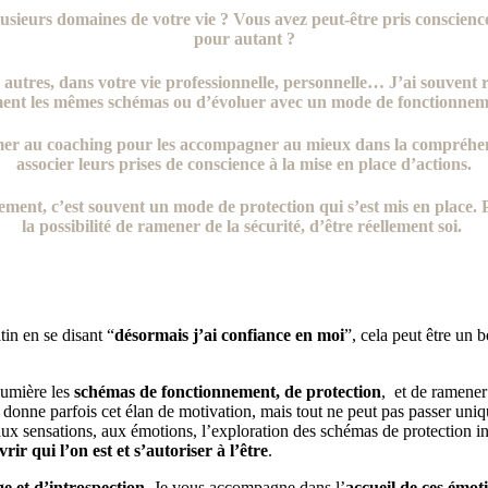
sieurs domaines de votre vie ? Vous avez peut-être pris conscienc
pour autant ?
s autres, dans votre vie professionnelle, personnelle… J’ai souvent
ent les mêmes schémas ou d’évoluer avec un mode de fonctionneme
rmer au coaching pour les accompagner au mieux dans la compréhe
associer leurs prises de conscience à la mise en place d’actions.
nt, c’est souvent un mode de protection qui s’est mis en place. Pa
la possibilité de ramener de la sécurité, d’être réellement soi.
tin en se disant “
désormais j’ai confiance en moi
”, cela peut être un 
 lumière les
schémas de fonctionnement, de protection
, et de ramener
 donne parfois cet élan de motivation, mais tout ne peut pas passer uniq
aux sensations, aux émotions, l’exploration des schémas de protection i
rir qui l’on est et s’autoriser à l’être
.
e et d’introspection
. Je vous accompagne dans l’
accueil de ces émot