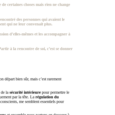
e de certaines choses mais rien ne change
 rencontré des personnes qui avaient le
nt qui ne leur convenait plus.
nsion d’elles-mêmes et les accompagner à
rtir à la rencontre de soi, c’est se donner
bon départ bien sûr, mais c’est rarement
 de la
sécurité intérieure
pour permettre le
uement par la tête. La
régulation du
nconscients, me semblent essentiels pour
ions
et ensemble nous partons en douceur à