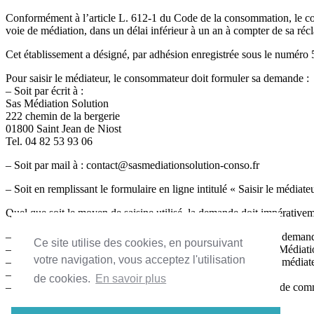
Conformément à l’article L. 612-1 du Code de la consommation, le con
voie de médiation, dans un délai inférieur à un an à compter de sa réc
Cet établissement a désigné, par adhésion enregistrée sous le numé
Pour saisir le médiateur, le consommateur doit formuler sa demande :
– Soit par écrit à :
Sas Médiation Solution
222 chemin de la bergerie
01800 Saint Jean de Niost
Tel. 04 82 53 93 06
– Soit par mail à : contact@sasmediationsolution-conso.fr
– Soit en remplissant le formulaire en ligne intitulé « Saisir le médiat
Quel que soit le moyen de saisine utilisé, la demande doit impérativem
– Les coordonnées postales, téléphoniques et électroniques du deman
Ce site utilise des cookies, en poursuivant
– Le nom et l’adresse et le numéro d’enregistrement chez Sas Médiati
votre navigation, vous acceptez l'utilisation
– Un exposé succinct des faits. Le consommateur précisera au médiateu
– Copie de la réclamation préalable,
de cookies.
En savoir plus
– tous documents permettant l’instruction de la demande (bon de comman