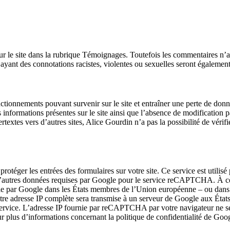
ur le site dans la rubrique Témoignages. Toutefois les commentaires n’
yant des connotations racistes, violentes ou sexuelles seront égalemen
tionnements pouvant survenir sur le site et entraîner une perte de donn
s informations présentes sur le site ainsi que l’absence de modification pa
ypertextes vers d’autres sites, Alice Gourdin n’a pas la possibilité de véri
ger les entrées des formulaires sur votre site. Ce service est utilisé p
 d’autres données requises par Google pour le service reCAPTCHA. À ce
rcie par Google dans les États membres de l’Union européenne – ou dans 
tre adresse IP complète sera transmise à un serveur de Google aux États
e service. L’adresse IP fournie par reCAPTCHA par votre navigateur ne 
ur plus d’informations concernant la politique de confidentialité de Goo