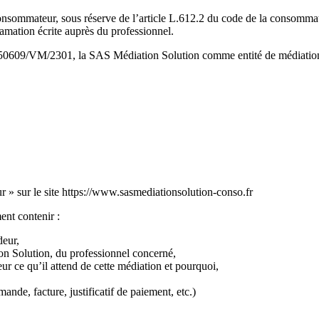
sommateur, sous réserve de l’article L.612.2 du code de la consommati
lamation écrite auprès du professionnel.
ro 50609/VM/2301, la SAS Médiation Solution comme entité de médiatio
eur » sur le site https://www.sasmediationsolution-conso.fr
ent contenir :
deur,
on Solution, du professionnel concerné,
r ce qu’il attend de cette médiation et pourquoi,
de, facture, justificatif de paiement, etc.)