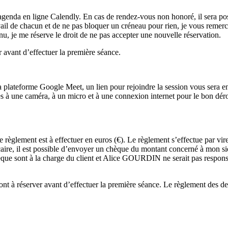
 l’agenda en ligne Calendly. En cas de rendez-vous non honoré, il sera p
il de chacun et de ne pas bloquer un créneau pour rien, je vous remercie
 je me réserve le droit de ne pas accepter une nouvelle réservation.
 avant d’effectuer la première séance.
 la plateforme Google Meet, un lien pour rejoindre la session vous sera 
ccès à une caméra, à un micro et à une connexion internet pour le bon déro
i. Le règlement est à effectuer en euros (€). Le règlement s’effectue pa
bancaire, il est possible d’envoyer un chèque du montant concerné à m
 sont à la charge du client et Alice GOURDIN ne serait pas responsable
t à réserver avant d’effectuer la première séance. Le règlement des deu